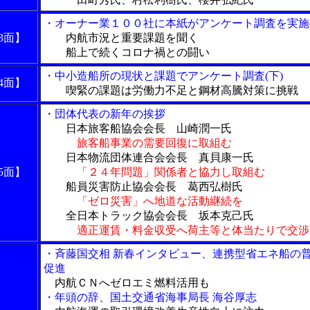
・オーナー業１００社に本紙がアンケート調査を実施(
3面】
内航市況と重要課題を聞く
船上で続くコロナ禍との闘い
・中小造船所の現状と課題でアンケート調査(下)
4面】
喫緊の課題は労働力不足と鋼材高騰対策に挑戦
・団体代表の新年の挨拶
日本旅客船協会会長 山崎潤一氏
旅客船事業の需要回復に取組む
日本物流団体連合会会長 真貝康一氏
5面】
「２４年問題」関係者と協力し取組む
船員災害防止協会会長 葛西弘樹氏
「ゼロ災害」へ地道な活動継続を
全日本トラック協会会長 坂本克己氏
適正運賃・料金収受へ荷主等と体当たりで交
・斉藤国交相 新春インタビュー、連携型省エネ船の
促進
内航ＣＮへゼロエミ燃料活用も
・年頭の辞、国土交通省海事局長 海谷厚志