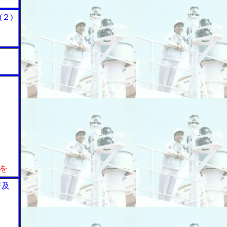
２)
渉を
普及