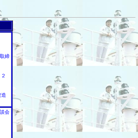
ス
取締
Ｏ２
建造
談会