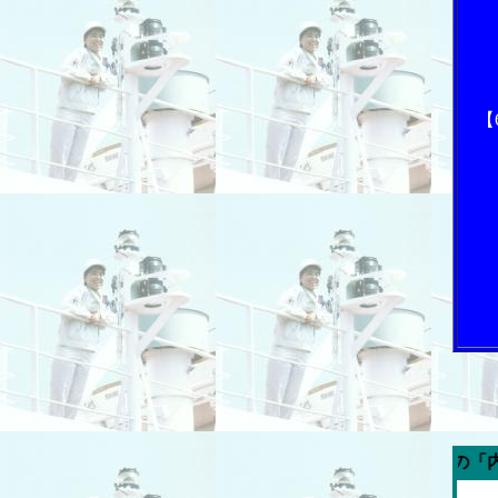
【
今週の「内航海