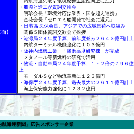
内航海運の取引環境改善生産性向上に注力
・船協と造工が賀詞交換会
明珍会長「環境対応は業界・国を超え連携」
金花会長「ゼロエミ船開発で社会に還元」
・日港協 久保会長、アジアでの広域集荷へ取組み
6面】
関係５団体賀詞交歓会で挨拶
・港湾局２４年度予算、前年度並み２６４３億円計上
内航ターミナル機能強化に１０３億円
・阪神内燃機工業、「播磨高度研究棟」が完成
メタノール等新燃料の研究で活用
・物流・自動車局２４年度予算、１・２倍の７９６億
上
モーダルＳなど物流革新に１２３億円
・海保庁２４年度予算、過去最大の２６１１億円計上
海上保安能力強化に１２３２億円
運新聞」広告スポンサー企業