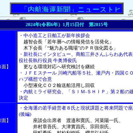
「内航海運新聞」ニューストピック
2024年(令和6年）1月15日付 第2815号
・中小造工と日舶工が新年挨拶会
越智会長「若年層への情報発信を活発化」
木下会長「“魅力ある職場”のＰＲ強化図る」
・新社長にインタビュー、商船三井さんふらわあ代表
役社長執行役員 牛奥博俊氏
1面】
更なる環境対応へ研究検討を継続
・ＪＦＥスチール 川崎汽船等５社、瀬戸内・四国Ｃ
ハブ構想で合意
小型液化ＣＯ２輸送船活用し回収
・内航ミライ研究会、「ＳＩＭ‐ＳＨＩＰ」第２船の
決定
・全海運の若手経営者８氏と現状課題と将来問題で座
(後編)
2面】
座談会出席者 渡邉和寛氏、河菜陽一氏、
井村章吾氏、大津實昌氏、宗田崇氏、
田町秀氏、村松利樹氏、櫻井弘紀氏