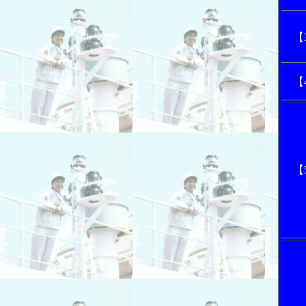
【
【
【