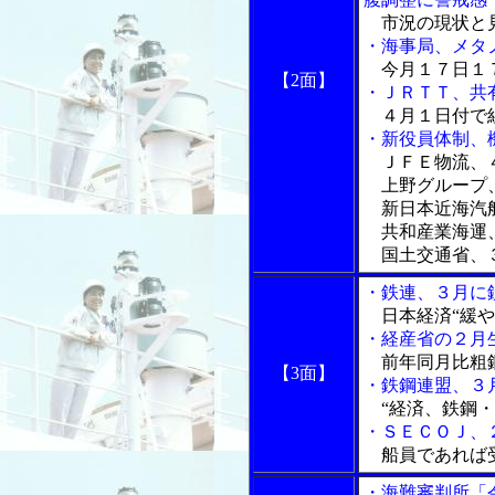
市況の現状と
・海事局、メタ
今月１７日１
【2面】
・ＪＲＴＴ、共
４月１日付で
・新役員体制、
ＪＦＥ物流、
上野グループ
新日本近海汽
共和産業海運
国土交通省、
・鉄連、３月に
日本経済“緩や
・経産省の２月
前年同月比粗鋼
【3面】
・鉄鋼連盟、３
“経済、鉄鋼・
・ＳＥＣＯＪ、
船員であれば
・海難審判所「