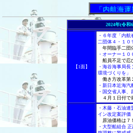
「内航海運新聞
2024年(令
・６年度「内航
二団体４・１０
年間臨手二団体
・オーナー１０
船員不足で忍
【1面】
・海谷海事局長
環境づくりを」
働き方改革第
・新日本近海汽
・国交省人事、
４月１日付で
・木藤・石油連
イン改定案評価
原油価格は７
・大型船組合 
腹調整に警戒感