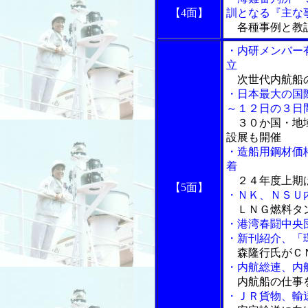
【4面】
訓となる『主な
各種事例と教
・内研メンバー
立
次世代内航船
・日本最大の国
～１２日の３日
３０か国・地域
設展も開催
・造船用鋼材価
着
２４年度上期は
【5面】
・ＮＫ、ＮＳＵ
ＬＮＧ燃料タン
・港湾春闘中央
・新刊紹介、「
森隆行氏がＣ
・内航総連、内
内航船の仕事
・ＪＲ貨物、輸