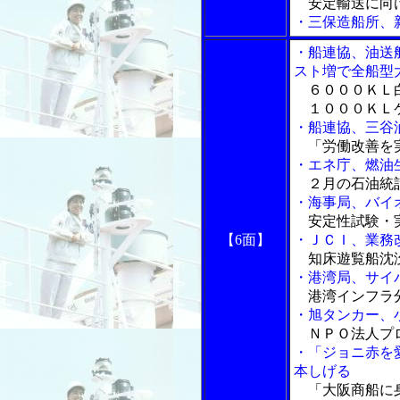
安定輸送に向け
・三保造船所、
・船連協、油送
スト増で全船型
６０００ＫＬ白
１０００ＫＬケ
・船連協、三谷
「労働改善を
・エネ庁、燃油
２月の石油統
・海事局、バイ
安定性試験・
【6面】
・ＪＣＩ、業務
知床遊覧船沈
・港湾局、サイ
港湾インフラ
・旭タンカー、
ＮＰＯ法人プロ
・「ジョニ赤を
本しげる
「大阪商船に