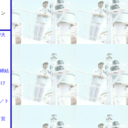
ョン
が大
締結
向け
／ト
＞宮