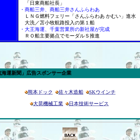
「日東商船社長」
・商船三井、商船三井さんふらわあ
ＬＮＧ燃料フェリー「さんふらわあ かむい」進水
大洗／苫小牧航路投入の第１船
・大王海運、千葉営業所の新社屋が完成
ＲＯ船主要拠点でモーダルＳ推進
」広告スポンサー企業
熊本ドック
佐々木造船
SKウインチ
大晃機械工業
日本技術サービス