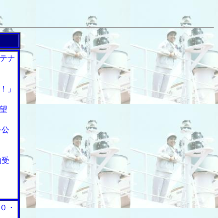
テナ
！」
望
を公
約受
０・