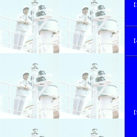
【
【
【