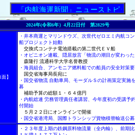
「内航海運新聞」ニューストピックス
2024年(令和6年）4月22日付 第2829号
・井本商運とマリンドウズ、次世代ゼロエミ内航コン
船プロジェクト始動
交換式コンテナ電池搭載の第二世代ＥＶ船
・オピニオン連載、隠居放言「物流の潮目が変わった
森隆行 流通科学大学名誉教授
・海員組合、アンモニア燃料船での船員の安全対策要
国交省海事局長宛に
1面】
・国交省物流 自動車局、モーダルＳの計画策定実施
募
補助予算の総額１・６４億円
・内航総連 労務管理責任者講習、今年度初の受講予
付開始
５月２２日にオンラインで開催
・国交省港湾局、国際トランシップ貨物積替輸送公募
・２３年度上期の鉄鋼原料物流量（全内輸）、前期比
１％増１１７７万トン