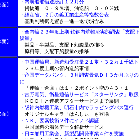
・内航船舶輸送統計１２月分
3面】
貨物船＝０・９％増、油送船＝３・０％減
・経産省、２月の鉱工業生産等指数公表
基調判断据え置き一進一退で弱含み
・全内輸２３年度上期 鉄鋼内航物流実態調査「支配
腹量」
4面】
製品・半製品、支配下船腹量の推移
原料等、支配下船腹量の推移
・中国運輸局、新造船受注量２１隻・３２万１千総ト
２３年度上期の管内造船事情
・帝国データバンク、３月調査景気ＤＩ３か月ぶりの
に
「運輸・倉庫」は１・２ポイント増の４３・１
・古野電気、衛星通信サービス「スターリンク」取扱
ＫＤＤＩと連携アフターサービスまで展開
・阪神内燃機工業、明石市内でラッピングバス運行
5面】
オリジナルキャラ「はんしぃ」も登場
・ＮＫ、要素技術２件にイノベ認証
中国塗料の船体データ解析サービス
・日本舶用工業会、新製品開発事業４件を実施