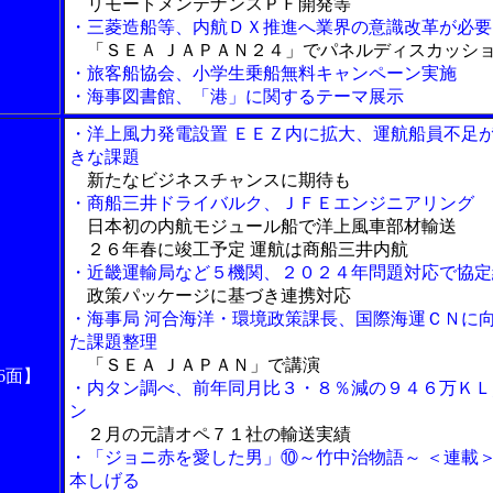
リモートメンテナンスＰＦ開発等
・三菱造船等、内航ＤＸ推進へ業界の意識改革が必要
「ＳＥＡ ＪＡＰＡＮ２４」でパネルディスカッシ
・旅客船協会、小学生乗船無料キャンペーン実施
・海事図書館、「港」に関するテーマ展示
・洋上風力発電設置 ＥＥＺ内に拡大、運航船員不足
きな課題
新たなビジネスチャンスに期待も
・商船三井ドライバルク、ＪＦＥエンジニアリング
日本初の内航モジュール船で洋上風車部材輸送
２６年春に竣工予定 運航は商船三井内航
・近畿運輸局など５機関、２０２４年問題対応で協定
政策パッケージに基づき連携対応
・海事局 河合海洋・環境政策課長、国際海運ＣＮに
た課題整理
「ＳＥＡ ＪＡＰＡＮ」で講演
6面】
・内タン調べ、前年同月比３・８％減の９４６万ＫＬ
ン
２月の元請オペ７１社の輸送実績
・「ジョニ赤を愛した男」⑩～竹中治物語～ ＜連載
本しげる