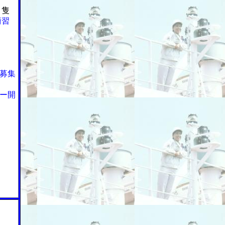
８隻
術習
募集
ー開