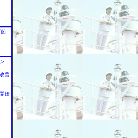
下船
ン
改善
開始