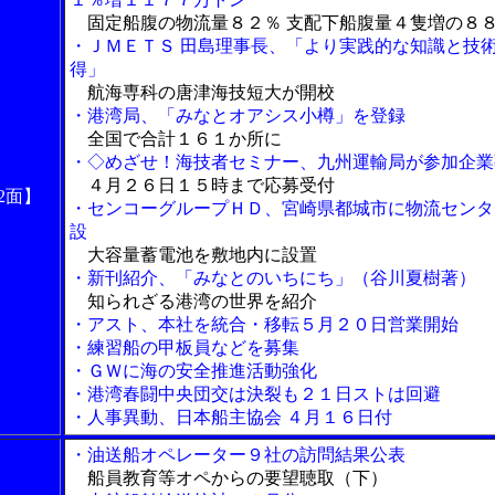
固定船腹の物流量８２％ 支配下船腹量４隻増の８
・ＪＭＥＴＳ 田島理事長、「より実践的な知識と技
得」
航海専科の唐津海技短大が開校
・港湾局、「みなとオアシス小樽」を登録
全国で合計１６１か所に
・◇めざせ！海技者セミナー、九州運輸局が参加企業
４月２６日１５時まで応募受付
2面】
・センコーグループＨＤ、宮崎県都城市に物流センタ
設
大容量蓄電池を敷地内に設置
・新刊紹介、「みなとのいちにち」（谷川夏樹著）
知られざる港湾の世界を紹介
・アスト、本社を統合・移転５月２０日営業開始
・練習船の甲板員などを募集
・ＧＷに海の安全推進活動強化
・港湾春闘中央団交は決裂も２１日ストは回避
・人事異動、日本船主協会 ４月１６日付
・油送船オペレーター９社の訪問結果公表
船員教育等オペからの要望聴取（下）