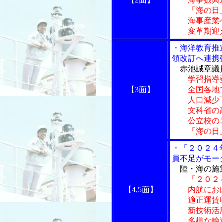
「海の日」
海事産業へ
変革期迎え
・海洋教育推
領改訂へ連携
赤池誠章議
学習指導
【3面】
全国各地で
人口減少下
文科省の高
公立校のコ
「海の日」
・「２０２４
員不足がモー
陸・海の施
「２０２
【4,5面】
内航におけ
適正運賃収
新技術活用
多様な輸送