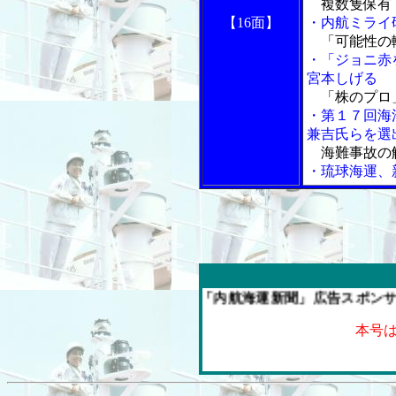
複数隻保有
【16面】
・内航ミライ
「可能性の輪
・「ジョニ赤
宮本しげる
「株のプロ
・第１７回海
兼吉氏らを選
海難事故の
・琉球海運、
今週の「内航海運新聞」広告スポンサー企業
本号