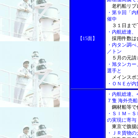
老朽船リプ
・第９回「内
催中
３１日まで
・内航総連、
【15面】
採用件数は
・内タン調べ
／トン
５月の元請
・旭タンカー
選手と
メインスポ
・ＯＮＥが内
・内航総連、
７隻 海外売
鋼材船等で
・ＳＩＭ－Ｓ
の実現に寄与
東京で旗揚
・ＪＲ貨物の