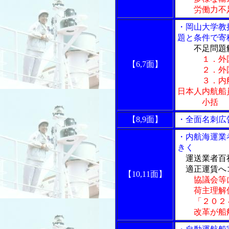
労働力不足
・岡山大学教
題と条件で寄
不足問題解
１．外
【6,7面】
２．外国人
３．内航海
日本人内航船
小括
【8,9面】
・全面名刺広
・内航海運業
きく
運送業者百
適正運賃へコ
【10,11面】
協議会等
荷主理解促
「２０２４
改革が船舶