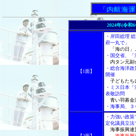
「内航海運新聞
2024年(令和
・岸田総理 
府一丸で」
「海の日」
・国交省、「
内タン元副
・総合海洋政
【1面】
開催
子どもたち
・ミス日本「
表敬訪問
青い羽募金
・海事局、３
・力強い政策
定化議員立法
海事振興連盟
【2面】
海事振興