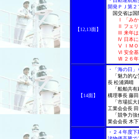
・自動運航船
開発ＰＪ第２
国交省は国
Ⅰ 「み
Ⅱ フェリ
【12,13面】
Ⅲ 来年は
Ⅳ 日本に
Ⅴ ＩＭＯ
Ⅵ 安全基
Ⅶ ２６年
・「海の日」
「魅力的な労
長 松浦満晴
「船舶共有建
【14面】
構理事長 藤
「市場拡大目
工業会会長 
「競争力強化
業会会長 木
・２４年度下
諸物価高騰で