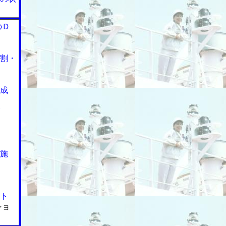
のＤ
割・
成
施
ト
ショ