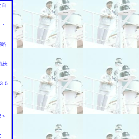
社自
４・
戦略
持続
３５
載＞
大