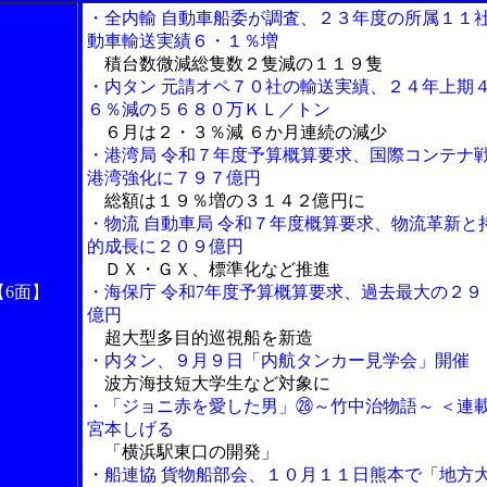
・全内輸 自動車船委が調査、２３年度の所属１１
動車輸送実績６・１％増
積台数微減総隻数２隻減の１１９隻
・内タン 元請オペ７０社の輸送実績、２４年上期
６％減の５６８０万ＫＬ／トン
６月は２・３％減 ６か月連続の減少
・港湾局 令和７年度予算概算要求、国際コンテナ
港湾強化に７９７億円
総額は１９％増の３１４２億円に
・物流 自動車局 令和７年度概算要求、物流革新と
的成長に２０９億円
ＤＸ・ＧＸ、標準化など推進
【6面】
・海保庁 令和7年度予算概算要求、過去最大の２９
億円
超大型多目的巡視船を新造
・内タン、９月９日「内航タンカー見学会」開催
波方海技短大学生など対象に
・「ジョニ赤を愛した男」㉘～竹中治物語～ ＜連
宮本しげる
「横浜駅東口の開発」
・船連協 貨物船部会、１０月１１日熊本で「地方