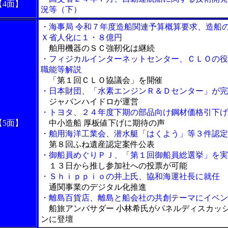
【4面】
況等（下）
・海事局 令和７年度造船関連予算概算要求、造船
Ｘ省人化に１・８億円
舶用機器のＳＣ強靭化は継続
・フィジカルインターネットセンター、ＣＬＯの役
職能等解説
「第１回ＣＬＯ協議会」を開催
・日本財団、「水素エンジンＲ＆Ｄセンター」が完
ジャパンハイドロが運営
・トヨタ、２４年度下期の部品向け鋼材価格引下げ
【5面】
中小造船 厚板値下げに期待の声
・舶用海洋工業会、潜水艇「はくよう」等３件認定
第８回ふね遺産認定案件公表
・御船員めぐりＰＪ、「第１回御船員総選挙」を実
１３日から推し参加社への投票が可能
・Ｓｈｉｐｐｉｏの井上氏、協和海運社長に就任
通関事業のデジタル化推進
・離島百貨店、離島と船会社の共創テーマにイベン
船旅アンバサダー 小林希氏がパネルディスカッ
ンに登壇