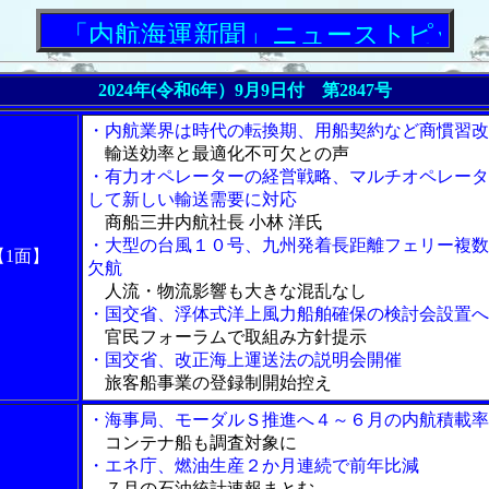
「内航海運新聞」ニューストピックス
2024年(令和6年）9月9日付 第2847号
・内航業界は時代の転換期、用船契約など商慣習改
輸送効率と最適化不可欠との声
・有力オペレーターの経営戦略、マルチオペレータ
して新しい輸送需要に対応
商船三井内航社長 小林 洋氏
・大型の台風１０号、九州発着長距離フェリー複数
【1面】
欠航
人流・物流影響も大きな混乱なし
・国交省、浮体式洋上風力船舶確保の検討会設置へ
官民フォーラムで取組み方針提示
・国交省、改正海上運送法の説明会開催
旅客船事業の登録制開始控え
・海事局、モーダルＳ推進へ４～６月の内航積載率
コンテナ船も調査対象に
・エネ庁、燃油生産２か月連続で前年比減
７月の石油統計速報まとむ