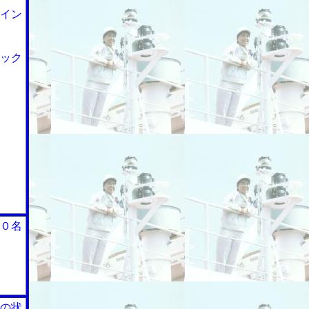
イン
ック
０名
の状