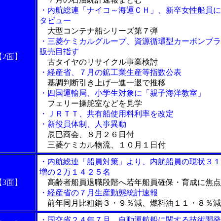
・内航総連「ナイコ～海運ＣＨ」、新卒女性船員に
タビュー
大型コンテナ船シリーズ第７弾
・三菱ケミカルグループ、資源循環型カーボンブラ
販売目指す
【2面】
古タイヤのリサイクル事業検討
・経産省、７月の鉱工業生産等指数公表
基調判断引き上げ一進一退で推移
・四国運輸局、小学生対象に「親子海洋教室」
フェリー操舵室などを見学
・ＪＲＴＴ、共有船使用料利率を改定
・新役員体制、人事異動
辰巳商会、８月２６日付
三菱ケミカル物流、１０月１日付
・内航総連「船員対策」より、内航船員の現状３１
増の２万１４２５名
【3面】
高齢者船員退職段階へ若年船員確保・育成に焦点
・経産省の７月生産動態統計速報
前年同月比粗鋼３・９％減、燃料油１１・８％減
・国交省２４年７月、自動運航船に関する技術開発