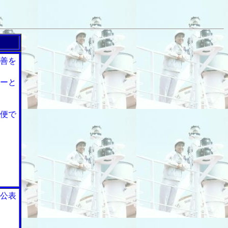
善を
ーと
便で
公表