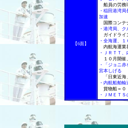
船員の労務
・稲田港湾局
加速
国際コンテナ
・港湾局、ク
ガイドライ
・全海運、１
【6面】
内航海運業界
・ＪＲＴＴ、
１０月開催、
・「ジョニ赤
宮本しげる
「日東近海
・内航船舶輸
貨物船＝０・
・ＪＭＥＴＳ