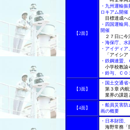
・九州運輸振
ロキアム開催
目標達成への
・四国運輸局
開催
【2面】
２７日に今治
・海保庁、水
・アイディア
「アイシア・
・鉄鋼連盟、
小学校教諭
・鈴与、ＣＯ
・国土交通省<
【3面】
第３章 内航
業界の課題
・船員災害防
【4面】
画の概要
・日本財団、
海野常務「開