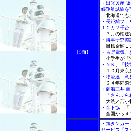
・出光興産 
続運航試験を
北海道でも
・長距離フェ
１２万２千台
７月の輸送
・海事研究協
目標金額１２
【5面】
・古野電気、
小学生が「海
・ＮＫ、「技
１０月東京
・物流連、意
２４年問題受
・商船三井 
ー「さんふら
大洗／苫小
・全ト協、「
全国から４
・旭タンカー
サービス「ス