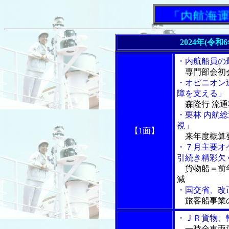
「内航海運新
2024年(令和
・内航船員の
専門部会初会
・オピニオン
障を支える」
森隆行 流通
・栗林 内航
視」
【1面】
来年度概算
・７月主要オ
引続き精彩欠
貨物船＝前年
減
・国交省、改
旅客船事業
・ＪＲ貨物、
一時全車両