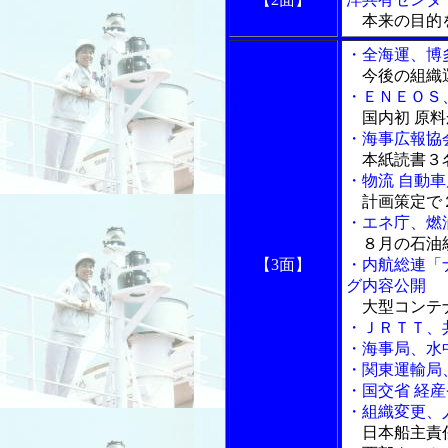
本来の目的
・全海運、博
今後の組織
・ＥＮＥＯＳ
国内初 原料
・海事広報協
本紙読書３
・物流 自動
計画策定で
・エネ庁、燃
８月の石油
【3面】
・内航総連「
グ内容公開
大型コンテ
・ＪＲＴＴ、
・海事局、水
・関東運輸局
・国交省 経
・組織変更、
日本船主責任