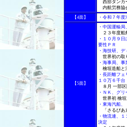
西部タンカ
内航労務協
【4面】
・令和７年度
・中国運輸局
２３年度船舶
・１０月９日
要性ＰＲ
・海技研、デ
世界初の取り
・海事局、事
檜垣造船と
・長距離フェ
１０万６千台
【5面】
８月 一部区
・ＮＫ、グリ
世界初 檜垣
・東海汽船、
「さるびあ
・物流連、１
決定