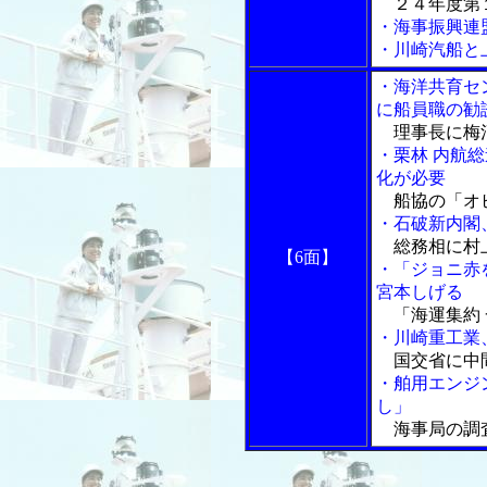
２４年度第１
・海事振興連
・川崎汽船と
・海洋共育セ
に船員職の勧
理事長に梅
・栗林 内航
化が必要
船協の「オ
・石破新内閣
総務相に村
【6面】
・「ジョニ赤
宮本しげる
「海運集約 
・川崎重工業
国交省に中
・舶用エンジ
し」
海事局の調