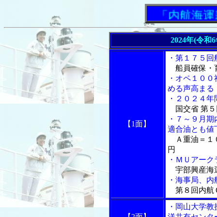
「内航海運新
2024年(令和
・第１７５回
船員確保・育
・オペ１００
める声高まる
・２０２４年
国交省 第５
・７～９月期
【1面】
適合油とも値
Ａ重油＝１０
円
・ＭＵアーク
宇部興産海
・海事局、内
第８回内航Ｃ
・岡山大学教
【2面】
洋共有センタ