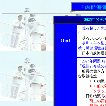
「内航海運新
2025年(令
・荒波超えた先
年
明るい未来へ
【1面】
・令和７年を迎
携し労働環境改
日本内航海運組
・2024年問題
「現状と今後の
船員の働き方改
な取組推進
ＪＦＥ物流
ＲＯ船で
スクラップ輸
日鉄物流 
荷主の変
船員の確保育