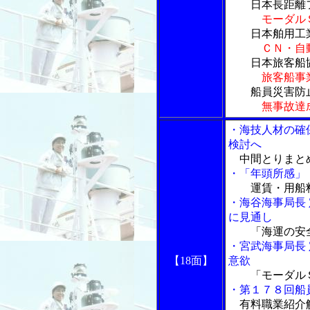
日本長距離フ
モーダル
日本舶用工業
ＣＮ・自
日本旅客船協
旅客船事
船員災害防止
無事故達
・海技人材の確
検討へ
中間とりまと
・「年頭所感」
運賃・用船料
・海谷海事局長
に見通し
「海運の安全
・宮武海事局長
【18面】
意欲
「モーダルＳ
・第１７８回船
有料職業紹介