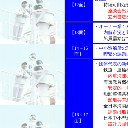
【12面】
持続可能な安
座談会出
立田昌敬氏、
・オーナー業１
【13面】
内航市況と重
船員需給は“
【14～15
・中小造船所の
面】
喫緊の課題は
・団体代表の新
鉄道・運輸機
内航海運
海技教育機構
安定的・
船舶整備共有
船舶共有
全日本海員組
課題は船
【16～17
日本中小型造
面】
設計力強