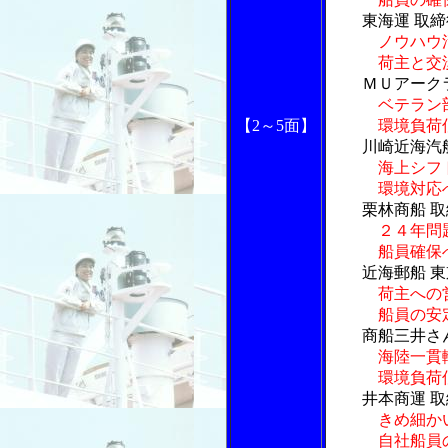
東海運 取
ノウハウ
荷主と交渉し
ＭＵアークライ
ベテラン
【2～5面】
環境負荷低
川崎近海汽
海上シフ
環境対応へ
栗林商船 取
２４年問
船員確保へ働
近海郵船 東京
荷主への
船員の安定
商船三井さんふ
海陸一貫
環境負荷低減
井本商運 取締
きめ細か
自社船員の