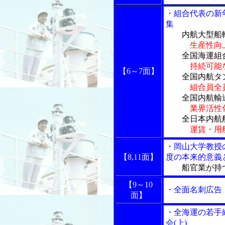
・組合代表の新
集
内航大型船輸
生産性向
全国海運組合
持続可能
【6～7面】
全国内航タン
組合員全
全国内航輸送
業界活性
全日本内航船
運賃・用
・岡山大学教授
【8,11面】
度の本来的意義
船官業が持つ
【9～10
・全面名刺広告
面】
・全海運の若手
会(上)