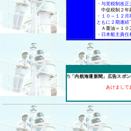
・与党税制改正
中促税制２年
・１０～１２月
ともに２期連続
Ａ重油＝１０万
・日本船主責任
今週の「内航海運新聞」広告スポンサー企業
あけまして