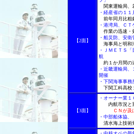
関東運輸局、
・経産省の１１
前年同月比粗鋼
・港湾局、ＣＴ
作業の迅速・
・船災防、安衛
【2面】
海事局と明和
・ＪＭＥＴＳ「
航
約１か月間の
・近畿運輸局、
開催
・下関海事事務
下関工科高校
・オーナー業１
内航市況と重
【3面】
ＣＮが及
・中部船体協、
清水海上技術
・中核オペの新