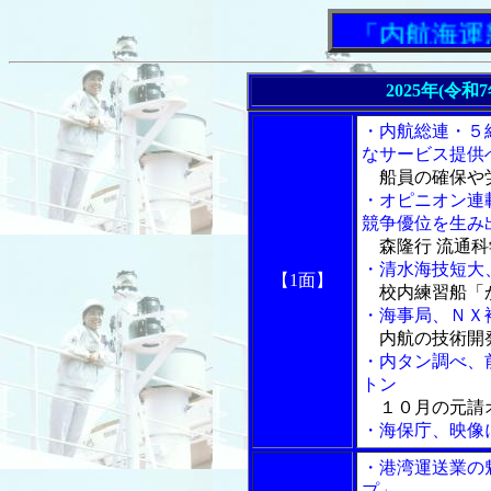
「内航海運新聞
2025年(令和
・内航総連・５
なサービス提供
船員の確保や
・オピニオン連
競争優位を生み
森隆行 流通科
・清水海技短大
【1面】
校内練習船「
・海事局、ＮＸ
内航の技術開
・内タン調べ、
トン
１０月の元請
・海保庁、映像
・港湾運送業の
プ」