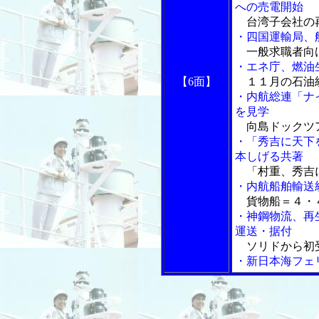
への売電開始
台湾子会社の
・四国運輸局、
一般求職者向
・エネ庁、燃油
【6面】
１１月の石油
・内航総連「ナ
を見学
向島ドックツ
・「秀吉に天下
本しげる共著
「村重、秀吉
・内航船舶輸送
貨物船＝４・４
・神鋼物流、再
運送・据付
ソリドから初
・新日本海フェ