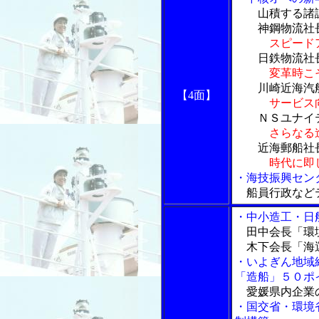
山積する諸課
神鋼物流社長
スピード
日鉄物流社長
変革時こ
川崎近海汽船
【4面】
サービス
ＮＳユナイテ
さらなる
近海郵船社長
時代に即
・海技振興セン
船員行政など
・中小造工・日
田中会長「環境
木下会長「海運
・いよぎん地域
「造船」５０ポ
愛媛県内企業
・国交省・環境