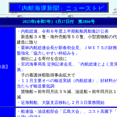
「内航海運新聞」ニューストピックス
2025年(令和7年）1月27日付 第2866号
・内航総連、令和６年度上半期船舶異動集計公表
新造船３４隻・海外売船等５０隻、小型貨物船の代
建造に陰り
・栗林内航総連会長が新春初会見、ＪＭＥＴＳの財務
盤強化「協力しやすい枠組みを」
個社による寄付を念頭に
・宮武海事局長 定例記者会見、「内航総連とよく意
1面】
換」
子の看護休暇取得事由拡大で
・１１月主要オペの輸送実績（内航総連）、好材料が
当たらず輸送量低調
貨物船＝前年同月比３％減、油送船＝前年同月比１
減
・近海郵船、大阪支店移転し２月３日業務開始
・船連協・油送船部会「広島大会」、コスト高騰下「
り強い交渉を」