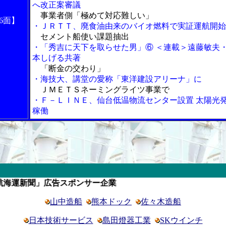
へ改正案審議
事業者側「極めて対応難しい」
6面】
・ＪＲＴＴ、廃食油由来のバイオ燃料で実証運航開始
セメント船使い課題抽出
・「秀吉に天下を取らせた男」⑥ ＜連載＞遠藤敏夫
本しげる共著
「断金の交わり」
・海技大、講堂の愛称「東洋建設アリーナ」に
ＪＭＥＴＳネーミングライツ事業で
・Ｆ－ＬＩＮＥ、仙台低温物流センター設置 太陽光
稼働
」広告スポンサー企業
山中造船
熊本ドック
佐々木造船
日本技術サービス
島田燈器工業
SKウインチ