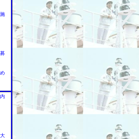
施
募
め
内
大