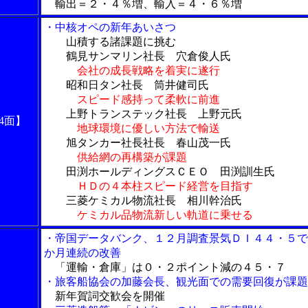
輸出＝２・４％増、輸入＝４・６％増
・中核オペの新年あいさつ
山積する諸課題に挑む
鶴見サンマリン社長 穴倉俊人氏
会社の成長戦略を着実に遂行
昭和日タン社長 筒井健司氏
スピード感持って柔軟に前進
上野トランステック社長 上野元氏
4面】
地球環境に優しい方法で輸送
旭タンカー社長社長 春山茂一氏
供給網の再構築が課題
田渕ホールディングスＣＥＯ 田渕訓生氏
ＨＤの４本柱スピード経営を目指す
三菱ケミカル物流社長 相川幹治氏
ケミカル品物流新しい軌道に乗せる
・帝国データバンク、１２月調査景気ＤＩ４４・５で
か月連続の改善
「運輸・倉庫」は０・２ポイント減の４５・７
・旅客船協会の加藤会長、観光面での需要回復が課題
新年賀詞交歓会を開催