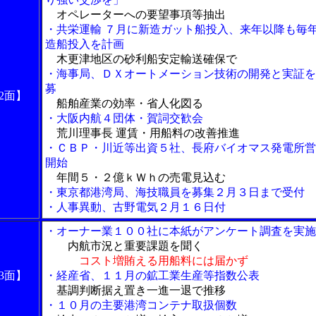
オペレーターへの要望事項等抽出
・共栄運輸 ７月に新造ガット船投入、来年以降も毎
造船投入を計画
木更津地区の砂利船安定輸送確保で
・海事局、ＤＸオートメーション技術の開発と実証を
募
2面】
船舶産業の効率・省人化図る
・大阪内航４団体・賀詞交歓会
荒川理事長 運賃・用船料の改善推進
・ＣＢＰ・川近等出資５社、長府バイオマス発電所営
開始
年間５・２億ｋＷｈの売電見込む
・東京都港湾局、海技職員を募集２月３日まで受付
・人事異動、古野電気２月１６日付
・オーナー業１００社に本紙がアンケート調査を実施(
内航市況と重要課題を聞く
コスト増賄える用船料には届かず
3面】
・経産省、１１月の鉱工業生産等指数公表
基調判断据え置き一進一退で推移
・１０月の主要港湾コンテナ取扱個数