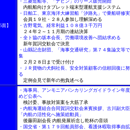
・三菱造船等、「ナビン」のリース販売開始
内航船向けタブレット端末型運航支援システム
・日舶工、東京海洋大練習船「汐路丸」で乗船研修実
会員１９社・２８人参加し理解深める
5面】
・古野電気、経常利益１０８億３千万円
２４年２～１１月期の連結決算
・全ト協の坂本会長、労働環境改善へ団結求める
新年賀詞交歓会で決意
・山縣記念財団、「海事交通研究」第７４集論文等で
集
２月２８日まで受け付け
・ＪＲ貨物の犬飼社長、安全対策顧客の信頼回復に努
る
定例会見で新年の抱負述べる
・海事局、アンモニアバンカリングガイドライン年度
めど公表へ
検討委、事故対策案を大筋了承
・内航海運組合合同賀詞交歓会来賓挨拶、古川副大臣
「内航の活性化へ施策総動員」
後藤田副会長 内航発展祈念し乾杯の音頭
・国交省・第１７９回船員部会、看護休暇取得事由拡