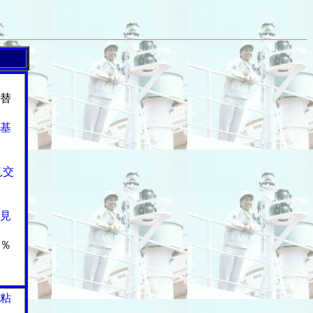
替
基
見交
見
％
粘