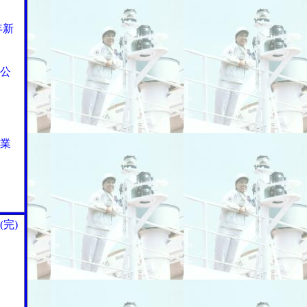
年新
公
業
完)