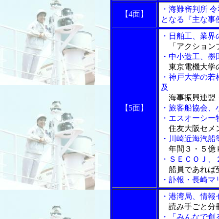
・海難審判所 
【4面】
となる『主な事
・日舶工、業界
「アクションプ
・中小造工、墨
東京電機大学
・神戸大学の若
及
海事振興連盟・
【5面】
・旅客船協会、
・エスオーシー
住友大阪セメン
・川崎近海汽船
年間３・５億ｋ
・ＳＥＣＯＪ、
船員であれば
・訃報・長崎マ
・港湾局、情報
読み手ごと分冊
・「みんなで創