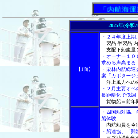
「内航海運新
2025年(令和
・２４年度上期
製品 半製品 
支配下船腹量
・オーナー１０
求める声高まる
【1面】
・栗林内航総連
案「カボタージ
洋上風力への外
・２月主要オペ
長距離化で低調
貨物船＝前年同
・四国船対協、
船体験
内航船員を今
・船連協、「難
三谷油送船部