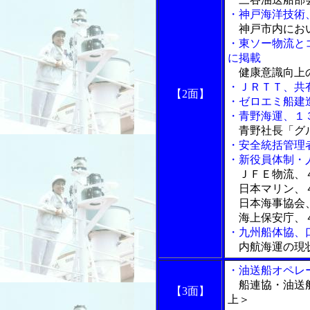
・神戸海洋技術
神戸市内にお
・東ソー物流と
に掲載
健康意識向上
・ＪＲＴＴ、共
【2面】
・ゼロエミ船建
・青野海運、１
青野社長「グル
・安全統括管理
・新役員体制・
ＪＦＥ物流、
日本マリン、
日本海事協会
海上保安庁、
・九州船体協、
内航海運の現
・油送船オペレ
船連協・油送船
【3面】
上＞