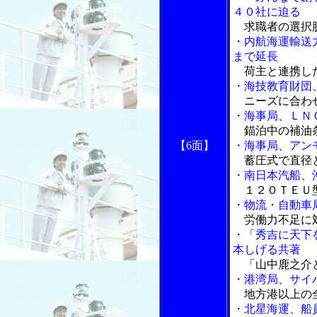
４０社に迫る
求職者の選択
・内航海運輸送
まで延長
荷主と連携し
・海技教育財団
ニーズに合わ
・海事局、ＬＮ
錨泊中の補油
【6面】
・海事局、アン
蓄圧式で直径
・南日本汽船、
１２０ＴＥＵ型
・物流・自動車
労働力不足に
・「秀吉に天下
本しげる共著
「山中鹿之介
・港湾局、サイ
地方港以上の
・北星海運、船