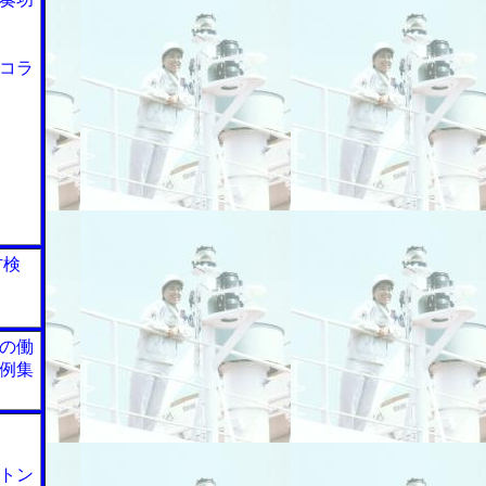
コラ
方検
の働
例集
トン