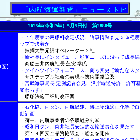
「内航海運新聞」ニューストピックス
2025年(令和7年）5月5日付 第2880号
・７年度春の用船料改定状況、諸事情踏まえ３％程度
ップで決着か
鉄鋼大手元請オペレーター２社
・新社長にインタビュー、顧客ニーズに沿って成長続
商船三井内航社長 蓮実 学氏
1面】
・ダイハツインフィニア―ス、商号変更で新たなスタ
サステナブル社会の実現へ技術開発追及
・宮武海事局長 定例記者会見、沿岸輸送特許「許可
変わらず」
船舶法施工細則改正案
・石化協、内タン、内航総連、海上物流適正化等で自
動計画
荷主、内航事業者の各取組み列挙
・昭和日タン、筒井社長安定的な輸送責任を果たす
第１４回安全品質協議会・総会を開催
・栗林商船グループ、食品メーカー貨物の海上シフト