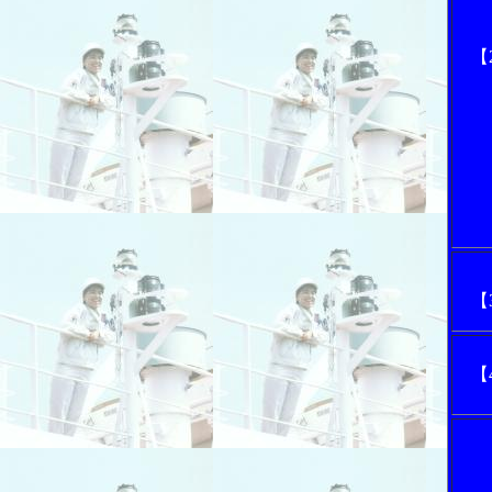
【
【
【