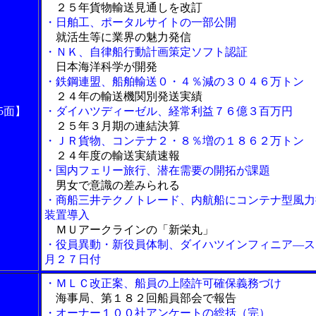
２５年貨物輸送見通しを改訂
・日舶工、ポータルサイトの一部公開
就活生等に業界の魅力発信
・ＮＫ、自律船行動計画策定ソフト認証
日本海洋科学が開発
・鉄鋼連盟、船舶輸送０・４％減の３０４６万トン
２４年の輸送機関別発送実績
5面】
・ダイハツディーゼル、経常利益７６億３百万円
２５年３月期の連結決算
・ＪＲ貨物、コンテナ２・８％増の１８６２万トン
２４年度の輸送実績速報
・国内フェリー旅行、潜在需要の開拓が課題
男女で意識の差みられる
・商船三井テクノトレード、内航船にコンテナ型風力
装置導入
ＭＵアークラインの「新栄丸」
・役員異動・新役員体制、ダイハツインフィニア―ス
月２７日付
・ＭＬＣ改正案、船員の上陸許可確保義務づけ
海事局、第１８２回船員部会で報告
・オーナー１００社アンケートの総括（完）