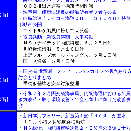
ＣＯ２排出と運転手拘束時間削減
・海事局、船員法違反の船舶所有者３者を公表
2面】
・内航総連「ナイコ～海運ＣＨ」、ＳＴＵ４８と特別
ボ動画公開
アイドルが船員に扮して大反響
・役員異動・新役員体制、人事異動
ＮＳユナイテッド内航海運、６月２５日付
川崎近海汽船、５月１０日付
上野グループホールディングス、５月１日付
国土交通省、５月１日付
・国交省 港湾局、メタノールバンカリング拠点あり
討会とりまとめ
3面】
手続き基準と安全対策整理
・令和７年３月国交省海事局、内航海運における船員
4面】
き方改革・取引環境改善・生産性向上に向けた改善事
②
・新日本海フェリー、新造第１船「けやき」が進水
１２月 小樽／舞鶴航路に就航
・ＮＸ総研、内航海運輸送量２・２％増の３億１千万