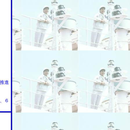
推進
、６