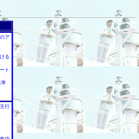
のア
ける
ート
基準
主行
奏功