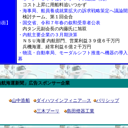
コスト上昇に用船料追いつかず
・海事局、船員養成就業拡大の訴求戦略策定へ議論開
検討チーム、第１回会合
6面】
・国交省、令和７年春の叙勲受章者公表
内タン元副会長の内藤氏に旭双
・内航主要企業の３月期決算
ＮＳＵ海運 内航部門、営業利益３９億６千万円
兵機海運、経常利益６億２千万円
・物流・自動車局、モーダルシフト推進へ機器の導入
募
新聞」広告スポンサー企業
山中造船
ダイハツインフィニア―ス
バリシップ
三木プーリ
島田燈器工業