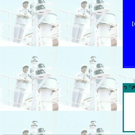
【
今週の「内航海運