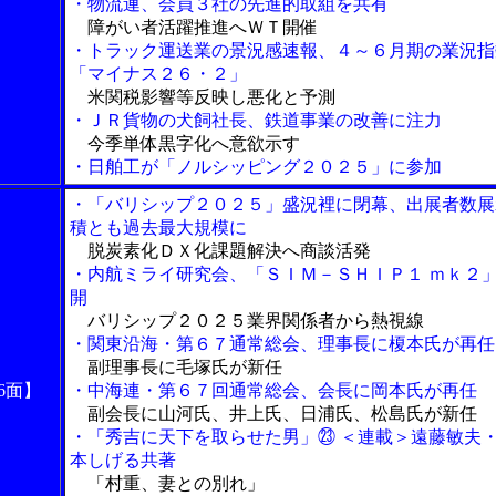
・物流連、会員３社の先進的取組を共有
障がい者活躍推進へＷＴ開催
・トラック運送業の景況感速報、４～６月期の業況指
「マイナス２６・２」
米関税影響等反映し悪化と予測
・ＪＲ貨物の犬飼社長、鉄道事業の改善に注力
今季単体黒字化へ意欲示す
・日舶工が「ノルシッピング２０２５」に参加
・「バリシップ２０２５」盛況裡に閉幕、出展者数展
積とも過去最大規模に
脱炭素化ＤＸ化課題解決へ商談活発
・内航ミライ研究会、「ＳＩＭ－ＳＨＩＰ１ ｍｋ２
開
バリシップ２０２５業界関係者から熱視線
・関東沿海・第６７通常総会、理事長に榎本氏が再任
副理事長に毛塚氏が新任
6面】
・中海連・第６７回通常総会、会長に岡本氏が再任
副会長に山河氏、井上氏、日浦氏、松島氏が新任
・「秀吉に天下を取らせた男」㉓ ＜連載＞遠藤敏夫
本しげる共著
「村重、妻との別れ」