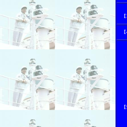
【
【
【