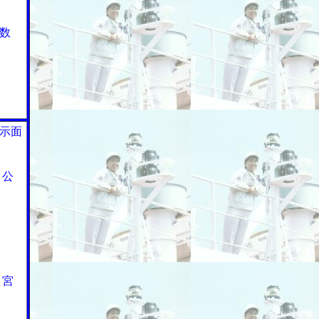
数
示面
」公
・宮