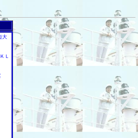
短大
ＫＬ
案