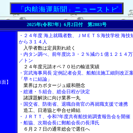
「内航海運新聞」ニューストピックス
2025年(令和7年）6月2日付 第2883号
・２４年度 海上就職者数、ＪＭＥＴＳ海技学校 海技
から３１４人
入学者数は定員割れ続く
・内タン調べ、前年度比３・２％減の１億１２１４万
／トン
２４年度元請オペ７０社の輸送実績
・宮武海事局長 定例記者会見、船舶法施工細則改正
「早々に結論」
1面】
業界はカボタージュ緩和懸念
・総連・５組合、総会日程が決定
諸課題解決に向け業界一丸
・国交省、防衛省、退職自衛官の再就職支援で連携
造工、日港協と申合せ締結
・ＪＲＴＴ、令和7年度共有船技術調査報告会を開催
・船協、次期会長に郵船会長の長澤氏
６月２７日の通常総会で選任へ