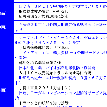
・国交省、ＪＭＥＴＳ中期的あり方検討会とりまとめ
船員養成校の集約「やむなし」
3面】
応募者減など複数課題に対応
・全海運２５年４月外国人船員に係る勉強会《最終報
4面】
より
・シップ・オブ・ザ・イヤー２０２４、ゼロエミッシ
船の先駆け「ＨＡＮＡＲＩＡ」に決定
小型貨物船部門賞に「下北丸」
・エイ・アイ・エス、船員資格 一元管理サービス今
供開始
郵船との協業開発第２弾
・日本油化工業、バイオ燃料用酸化防止剤開発
８月１０日販売開始トラブル防止等に寄与
・船舶輸出組合、４月一般鋼船契約１９隻・６２万７
トン
手持工事量２９５１万総トンに
5面】
・日通、モーダルコンビネーション型輸送サービス提
始
トラックと内航船を港で接続