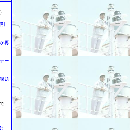
）
額引
が再
ナー
課題
で
け