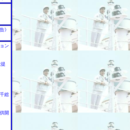
告》
ョン
秋提
千総
供開