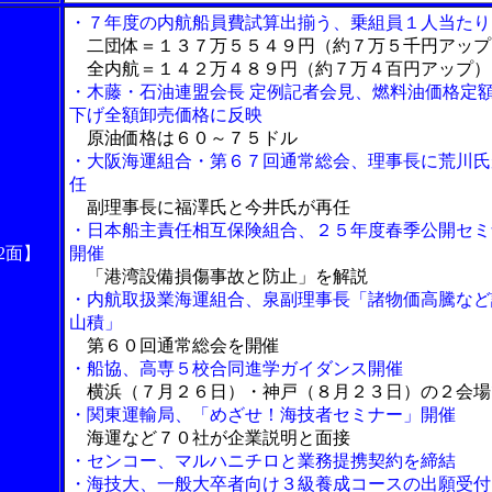
・７年度の内航船員費試算出揃う、乗組員１人当たり
二団体＝１３７万５５４９円（約７万５千円アップ
全内航＝１４２万４８９円（約７万４百円アップ）
・木藤・石油連盟会長 定例記者会見、燃料油価格定
下げ全額卸売価格に反映
原油価格は６０～７５ドル
・大阪海運組合・第６７回通常総会、理事長に荒川氏
任
副理事長に福澤氏と今井氏が再任
・日本船主責任相互保険組合、２５年度春季公開セミ
2面】
開催
「港湾設備損傷事故と防止」を解説
・内航取扱業海運組合、泉副理事長「諸物価高騰など
山積」
第６０回通常総会を開催
・船協、高専５校合同進学ガイダンス開催
横浜（７月２６日）・神戸（８月２３日）の２会場
・関東運輸局、「めざせ！海技者セミナー」開催
海運など７０社が企業説明と面接
・センコー、マルハニチロと業務提携契約を締結
・海技大、一般大卒者向け３級養成コースの出願受付