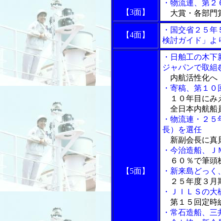
・物流連、第２
【3面】
大賞・各部門
・国交省２５年
【4面】
検討ガイド」よ
・日舶工の木下
ジャパンで取組
内航活性化へ「
・寄稿、第１０
１０年目にみえ
全日本内航船員
・物流連・２５
長）を選任
新副会長に真
・今治造船、Ｊ
６０％で筆頭
【5面】
・新来島どっく
２５年度３月
・ＪＩＬＳの大
第１５回定時
・常石造船、三