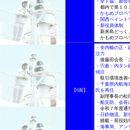
・全ト協、新会
都内で第１０２
・かもめプロペ
・関西ペイント
・新役員体制
新来島どっく
かもめプロペ
・全内輸の正・
注力
後藤田会長「ス
・宍倉・内タン
傾注
取引環境改善へ
・千葉県内航海
【6面】
氏を再任
副理事長の松
・船災防、会長
令和７年度通
・日鉄物流、新
積載・荷役効
・海事局、アン