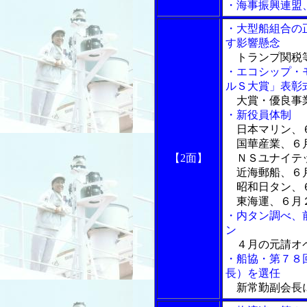
・海事振興連盟
・大型船組合の
す影響懸念
トランプ関税等
・エコシップ・
ルＳ大賞」表彰
大賞・優良事
・新役員体制
日本マリン、
国華産業、６
【2面】
ＮＳユナイテッ
近海郵船、６
昭和日タン、
東海運、６月
・内タン調べ、
ン
４月の元請オペ
・船協・第７８
長）を選任
新常勤副会長