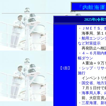
「内航海運新
2025年(令
・ＪＭＥＴＳ、
海事局、第１
・舶用エンジン
など対策提示
再発防止へ検
・４～６月期内
幅ダウン
Ａ重油＝９万５
【1面】
・シップ・リサ
施行
インベントリ
・国交省、地方
７月１日付で
・海事局人事、
前、大臣官房
・三星海運、新