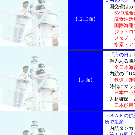
実用化へ実証
国交省はガ
SVO混
【12,13面】
廃食油活用
国際海運の
ジャトロフ
メタノール
水素・アン
・「海の日」
魅力ある職
全日本海
内航の「DX
【14面】
鉄道・運
時代にマッ
日本中小
人材確保・
日本舶用
・ＳＡＦの供
所で生産
内航タンカ
・第１０回「