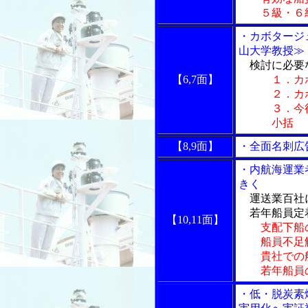
５級・６級
・カボタージ
山大学教授≫
検討に必要
【6,7面】
１．カ
２．カボタ
３．今後
小括
【8,9面】
・全面名刺広
・内航海運業
きく
運送業百社に
若年船員定
【10,11面】
支配下船
船員不足解
貴社での船
若年船員の
・低・脱炭素