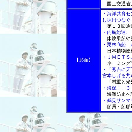
国土交通省
・海洋共育セ
し採用つなぐ
第１３回通
・内航総連、
体験乗船や
・栗林商船、
日本植物燃
・ＪＭＥＴＳ
【16面】
ネーミング
・「秀吉に天
宮本しげる共
「村重と光
・海保庁、３
海難防止へ
・鶴見サンマ
船員・船舶