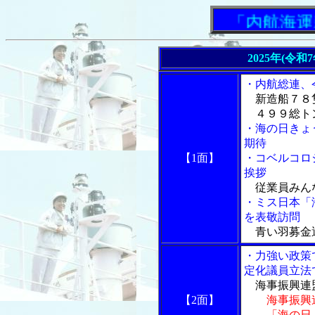
「内航海運新聞
2025年(令和
・内航総連、
新造船７８
４９９総ト
・海の日きょ
期待
【1面】
・コベルコロ
挨拶
従業員みん
・ミス日本「
を表敬訪問
青い羽募金
・力強い政策
定化議員立法
海事振興連盟
【2面】
海事振興
「海の日」