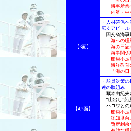
海事産業へ
内航・中小
・人材確保へ
広くアピール
国交省海事
海への理
【3面】
海の日記
海事関係功
船員不足
海洋教育
「海の日」
・船員対策の
連の取組み
藏本由紀夫内
“山出し”船
ハロワとの
【4,5面】
船員不足
認知度向上
暫定剰余金
有効な船員