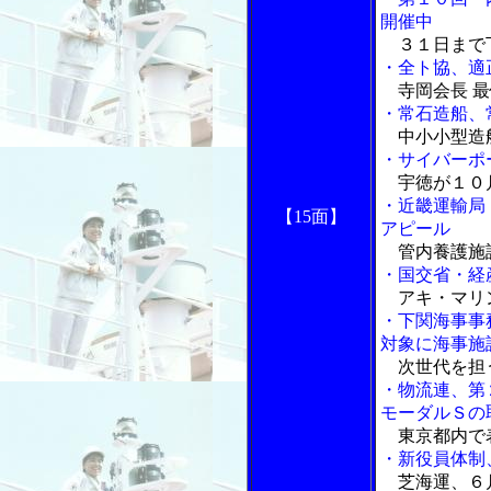
開催中
３１日まで下
・全ト協、適
寺岡会長 最
・常石造船、
中小小型造
・サイバーポ
宇徳が１０
・近畿運輸局
【15面】
アピール
管内養護施
・国交省・経
アキ・マリ
・下関海事事
対象に海事施
次世代を担
・物流連、第
モーダルＳの
東京都内で
・新役員体制
芝海運、６