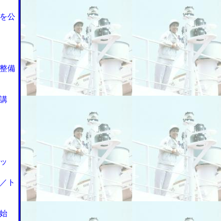
を公
整備
講
ッ
／ト
始