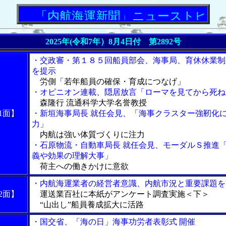
「内航海運新聞」ニューストピックス
2025年(令和7年）8月4日付 第2892号
・交政審・第１８５回船員部会、海事局、育休休業制
を提示
労側「若年船員の確保・育成につなげ」
・オピニオン連載、隠居放言「ローマを見てから死ね
森隆行 流通科学大学名誉教授
1面】
・新垣海事局長 就任会見、「海事クラスター強靭化
力」
内航は強い体質づくりに注力
・石原物流・自動車局長 就任会見、モーダルＳ推進
義や効果の理解大事」
荷主への働きかけに意欲
・内航海運業者の経営者意識、内航市況と重要課題を
2面】
運送業百社に本紙がアンケート調査実施＜下＞
“山出し”船員養成拡大に活路
・国交省、「海の日」海事功労者表彰式 開催