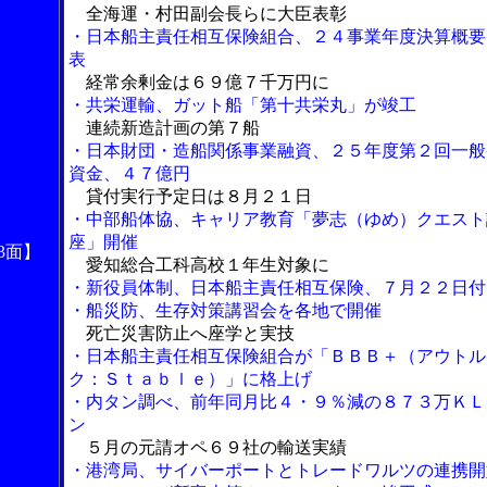
全海運・村田副会長らに大臣表彰
・日本船主責任相互保険組合、２４事業年度決算概要
表
経常余剰金は６９億７千万円に
・共栄運輸、ガット船「第十共栄丸」が竣工
連続新造計画の第７船
・日本財団・造船関係事業融資、２５年度第２回一般
資金、４７億円
貸付実行予定日は８月２１日
・中部船体協、キャリア教育「夢志（ゆめ）クエスト
座」開催
3面】
愛知総合工科高校１年生対象に
・新役員体制、日本船主責任相互保険、７月２２日付
・船災防、生存対策講習会を各地で開催
死亡災害防止へ座学と実技
・日本船主責任相互保険組合が「ＢＢＢ＋（アウトル
ク：Ｓｔａｂｌｅ）」に格上げ
・内タン調べ、前年同月比４・９％減の８７３万ＫＬ
ン
５月の元請オペ６９社の輸送実績
・港湾局、サイバーポートとトレードワルツの連携開