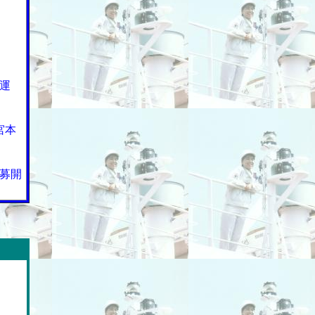
運
宮本
募開