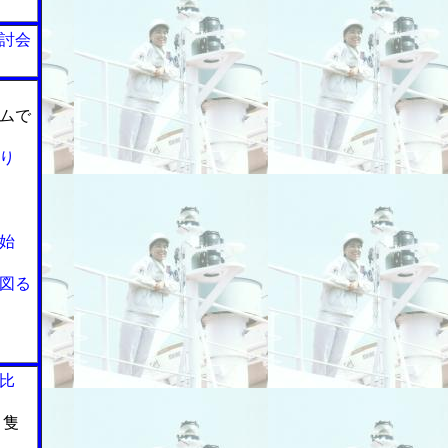
討会
ムで
り
始
図る
比
２隻