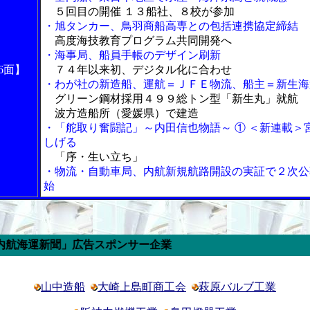
５回目の開催 １３船社、８校が参加
・旭タンカー、鳥羽商船高専との包括連携協定締結
高度海技教育プログラム共同開発へ
・海事局、船員手帳のデザイン刷新
6面】
７４年以来初、デジタル化に合わせ
・わが社の新造船、運航＝ＪＦＥ物流、船主＝新生海
グリーン鋼材採用４９９総トン型「新生丸」就航
波方造船所（愛媛県）で建造
・「舵取り奮闘記」～内田信也物語～ ① ＜新連載＞
しげる
「序・生い立ち」
・物流・自動車局、内航新規航路開設の実証で２次公
始
新聞」広告スポンサー企業
山中造船
大崎上島町商工会
萩原バルブ工業