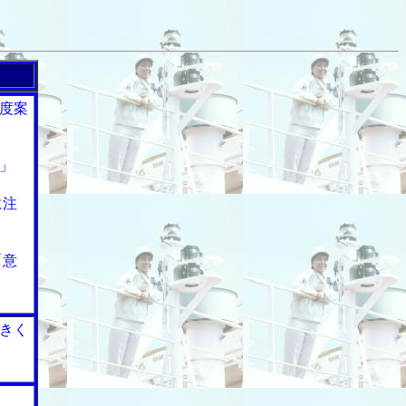
度案
」
に注
「意
きく