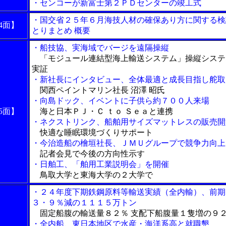
・センコーが新富士第２ＰＤセンターの竣工式
・国交省２５年６月海技人材の確保あり方に関する検
4面】
とりまとめ 概要
・船技協、実海域でバージを遠隔操縦
「モジュール連結型海上輸送システム」操縦システ
実証
・新社長にインタビュー、全体最適と成長目指し舵取
関西ペイントマリン社長 沼澤 昭氏
・向島ドック、イベントに子供ら約７００人来場
5面】
海と日本ＰＪ・Ｃ ｔｏ Ｓｅａと連携
・ネクストリンク、船舶用サイズマットレスの販売開
快適な睡眠環境づくりサポート
・今治造船の檜垣社長、ＪＭＵグループで競争力向上
記者会見で今後の方向性示す
・日舶工、「舶用工業説明会」を開催
鳥取大学と東海大学の２大学で
・２４年度下期鉄鋼原料等輸送実績（全内輸）、前期
３・９％減の１１１５万トン
固定船腹の輸送量８２％ 支配下船腹量１隻増の９
・全内船、東日本地区で水産・海洋系高と就職懇