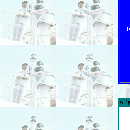
【
今週の「内航海運