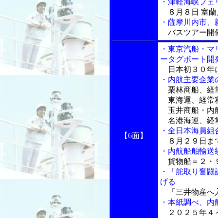
・津軽海峡フェ
８月８日 室蘭
・薩摩川内市、
バスツアー開
・東京汽船・マ
ータグボート開
日本初３０年に
・内航主要企業
栗林商船、経常
東海運、経常
玉井商船・内航
名港海運、経常
・全日本海員組
【6面】
８月２９日まで
・内航船舶輸送
貨物船＝２・９
・「舵取り奮闘
げる
「三井物産へ
・本紙調べ、内
２０２５年４