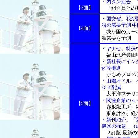
・内タン組合、
【3面】
「組合員との共
・国交省、我が
船の需要予測 
【4面】
我が国のカーボ
舶需要を予測
・ヤナセ、特殊
福山北産業団地
・新社長にイン
化等推進
かもめプロペラ
・山陽オイル、
Ｏ２削減
太平洋マテリア
・関連企業の４
【5面】
赤阪鐵工所、経
東京計器、経常
・新刊紹介、「
機器の極意」（
２訂版 最新の