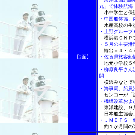
丸」で体験航海
小中学生と保護
・中国船体協、
水産高校の生
・上野グループ
横浜港ＣＮＰフ
・５月の主要港
輸出＝４・４％
【2面】
・佐賀県旅客船
地元小学校５
・柳原良平さん
開
横浜みなと博物
・海事局、船員
センコーが「滋
・機構改革およ
東洋建設、９
日本船主協会
・ＪＭＥＴＳ「
約１か月間の