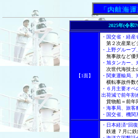
「内航海運新
2025年(令和
・国交省・経産
第２次産業ビ
・上野グループ
無事故など優
・旭タンカー、
次世代海技士
【1面】
・関東運輸局、
横転事故件数
・６月主要オペ
出荷減で前年割
貨物船＝前年同
・海事局、旅客
・国交省、機関
・日本経済“回
鉄連 ７月に鉄
・海洋立国懇話