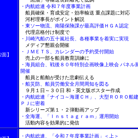
・内航総連 令和７年度事業計画
船員確保・育成安定・効率輸送 重点課題に対応
河村理事長がポイント解説
・東ソー物流、南陽保険課が最高評価ＨＧＡ認定
代理店格付け制度で
・川崎汽船の五十嵐社長、各種事業を着実に実現
メディア懇親会開催
・ＪＭＥＴＳ、カレンダーの予約受付開始
2面】
売上の一部を船員教育訓練に
・海員組合、戦後８０年特別企画映像上映会 パネル
開催
船員と船舶が受けた悲劇伝える
・船災防、船員労働安全月間周知を図る
９月１日～３０日 和・英文版ポスター作成
・内航総連「ナイコ～海運ＣＨ」、大型ＲＯＲＯ船
ＰＪに密着
新シリーズ第１・２弾動画アップ
・全海運、「Ｉｎｓｔａｇｒａｍ」運用開始
活動内容を効果的に発信
・内航総連、「令和７年度事業計画」＜上＞