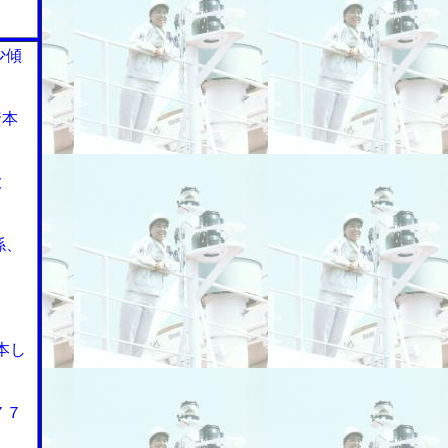
少傾
資本
大
係、
本し
７７