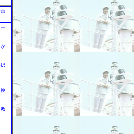
計画
リー
２か
採択
買換
指数