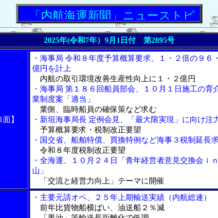
「内航海運新聞」ニューストピックス
2025年(令和7年）9月1日付 第2895号
・海事局 令和８年度予算概算要求、１・２倍の９６
億円を計上
内航の取引環境改善生産性向上に１・２億円
・海事局 第１８６回船員部会、１０月１日施工の育
業制度案「適当」
業側、臨時船員の確保策など求む
1面】
・新垣海事局長 定例会見、「最大限実現」に向け注
予算概算要求・税制改正要望
・国交省、船舶特償、買換特例など海事３税制延長
令和８年度税制改正要望
・全海運、１０月２４日「青年経営者意見交換会ｉ
山」
「交流と経営力向上」テーマに開催
・主要元請オペ、２５年上期輸送実績（内航総連）
前年比貨物船横ばい、油送船２％減
「黒油」等輸送長距離化で低調