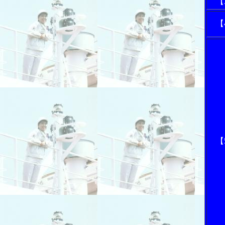
【
【
【