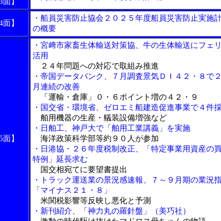
3面】
・船員災害防止協会２０２５年度船員災害防止実施
4面】
の概要
・宮﨑市家畜生体輸送対策協、牛の生体輸送にフェ
活用
２４年問題への対応で取組み推進
・帝国データバンク、７月調査景気ＤＩ４２・８で
月連続の改善
「運輸・倉庫」０・６ポイント増の４２・９
・国交省・環境省、ゼロエミ船建造促進事業で４件
舶用機器の生産・艤装設備増強など
・日舶工、神戸大で「舶用工業講義」を実施
5面】
海洋政策科学部等約９０人が参加
・日港協・２６年度税制改正、「特定事業用資産の
特例」延長求む
国交相宛てに要望書提出
・トラック運送業の景況感速報、７～９月期の業況
「マイナス２１・８」
米関税影響等反映し悪化と予測
・新刊紹介、「神力丸の羅針盤」（美巧社）