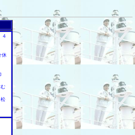
・４
介休
力
求む
ｎ松