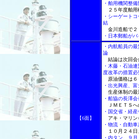
・舶用機関整備
２５年度舶用
・シーゲートコ
結
金川造船で２
・日本郵船がバ
・内航船員の最
論
結論は次回会
・木藤・石油連
度改革の措置必
原油価格は６
・出光興産、富
生産体制の最
・船協の長澤会
ＪＭＥＴＳへ
・国交省・経産
【6面】
アキ・マリン
・物流・自動車
１０月２４日
・内タン、９月