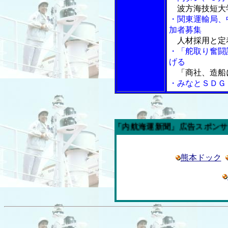
波方海技短大
・関東運輸局、
加者募集
人材採用と定
・「舵取り奮闘
げる
「商社、造船
・みなとＳＤＧ
今週の「内航海運新聞」広告スポンサー企業
熊本ドック