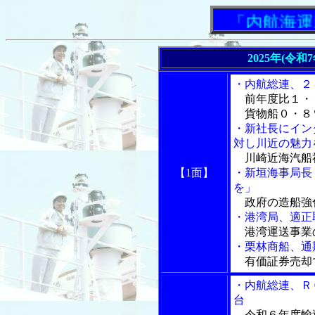
「内航海運新
2025年(令和
・内航総連、２
前年度比１・
貨物船０・８
・新社長にイン
対し川近の魅力
川崎近海汽船
【1面】
・新垣海事局長
を」
政府の造船強
・港湾局、適正
港湾運送事業
・栗林商船、通
有価証券売却
・内航総連、Ｒ
台
令和６年度輸