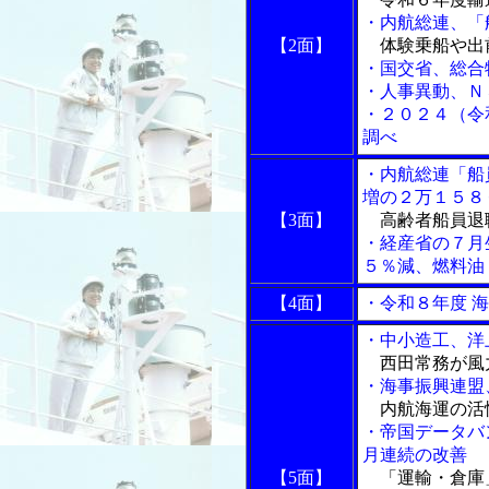
・内航総連、「
【2面】
体験乗船や出
・国交省、総合
・人事異動、Ｎ
・２０２４（令
調べ
・内航総連「船
増の２万１５８
【3面】
高齢者船員退
・経産省の７月
５％減、燃料油
【4面】
・令和８年度 
・中小造工、洋
西田常務が風
・海事振興連盟
内航海運の活
・帝国データバ
月連続の改善
【5面】
「運輸・倉庫