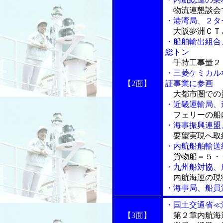
物流連懇談会
・港湾局、２タ
大阪夢洲ＣＴ
・船舶輸出組合
総トン
手持工事量２
・三菱ケミカル
【2面】
証事業に参画
大都市圏での
・近畿運輸局、
フェリーの船
・海事振興連盟
要望実現へ取
・内航船舶輸送
貨物船＝５・
・九州船対協、
内航海運の現
・海事局、船員
・国土交通省≪
【3面】
第２章内航海