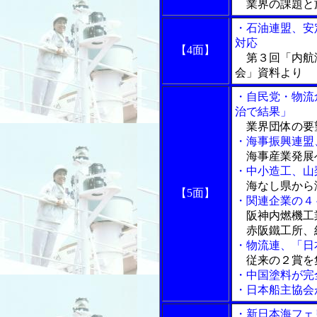
業界の課題と
・石油連盟、安
対応
【4面】
第３回「内航
会」資料より
・自民党・物流
治で結果」
業界団体の要
・海事振興連盟
海事産業発展
・中小造工、山
海なし県から
【5面】
・関連企業の４
阪神内燃機工
赤阪鐵工所、
・物流連、「日
従来の２賞を
・中国塗料が完
・日本船主協会
・新日本海フェ