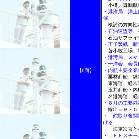
小樽／舞鶴航
・港湾局、洋上
催
検討の方向性
・石油連盟等、
石油サプライ
・王子製紙、新
苫小牧工場、
・港湾局、スマ
・一洋会、会長
【6面】
・内航主要企業
栗林商船、経
東海運、経常
玉井商船・内
名港海運、経
・８月の主要港
輸出＝９・５
・「舵取り奮闘
げる
「海軍次官と
・ＪＦＥスチー