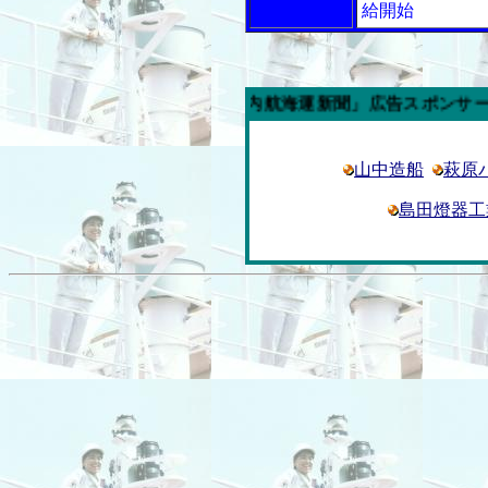
給開始
今週の「内航海運新聞」広告スポンサー企業
山中造船
萩原
島田燈器工