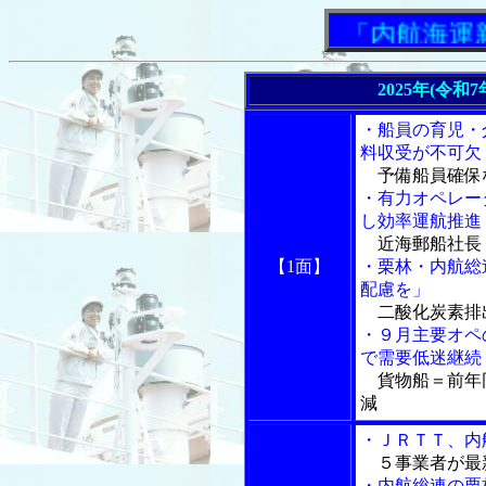
「内航海運新聞
2025年(令和
・船員の育児・
料収受が不可欠
予備船員確保
・有力オペレー
し効率運航推進
近海郵船社長 
【1面】
・栗林・内航総
配慮を」
二酸化炭素排
・９月主要オペ
で需要低迷継続
貨物船＝前年
減
・ＪＲＴＴ、内
５事業者が最
・内航総連の栗