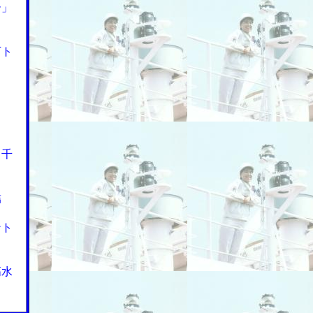
ー」
万ト
２千
結
ント
高水