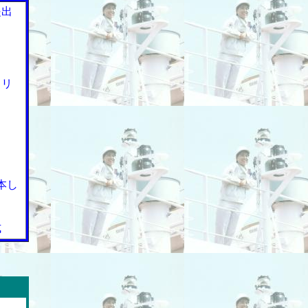
提出
ソリ
本し
式