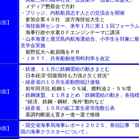
メディア懇親会で方針
・ブリッジ、内航船員志す人との交流会を開催
参加企業４０社 波方海技短大生と
2面】
・海技振興センター、来年１月に第１１回フォーラ
海事行政や水素ＤＦエンジンテーマに講演
・山本海運と鹿児島内航海運組合、小学生を対象に
見学会実施
裾野拡大へ船員職をＰＲ
・ＪＲＴＴ、共有船舶使用料利率を改定
・鉄連、１１月に鉄鋼需給の動きまとむ
日本経済“回復期待も力強さ欠く状況”
・経産省の１０月生産動態統計速報
前年同月比 粗鋼１・０％減、燃料油２・５％増
3面】
・鉄鋼連盟、１１月まとめ「鉄鋼需給の動き」各指
“経済、鉄鋼・鋼材、海外”動向など
・経産省、１０月の鉱工業生産等指数公表
基調判断据え置き一進一退で推移
・国交省海事局海事レポート２０２５、巻頭記事「
4面】
国の海事クラスターについて」