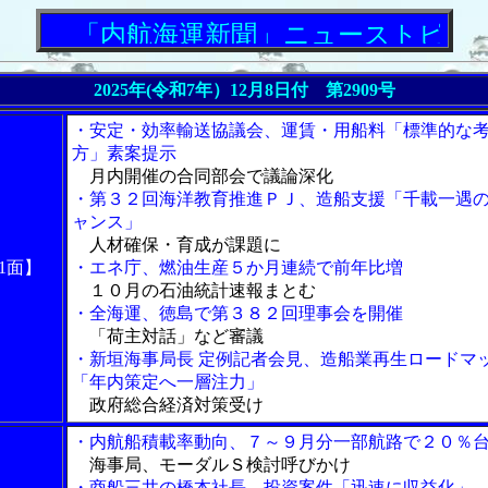
「内航海運新聞」ニューストピックス
2025年(令和7年）12月8日付 第2909号
・安定・効率輸送協議会、運賃・用船料「標準的な
方」素案提示
月内開催の合同部会で議論深化
・第３２回海洋教育推進ＰＪ、造船支援「千載一遇
ャンス」
人材確保・育成が課題に
1面】
・エネ庁、燃油生産５か月連続で前年比増
１０月の石油統計速報まとむ
・全海運、徳島で第３８２回理事会を開催
「荷主対話」など審議
・新垣海事局長 定例記者会見、造船業再生ロードマ
「年内策定へ一層注力」
政府総合経済対策受け
・内航船積載率動向、７～９月分一部航路で２０％
海事局、モーダルＳ検討呼びかけ
・商船三井の橋本社長、投資案件「迅速に収益化」