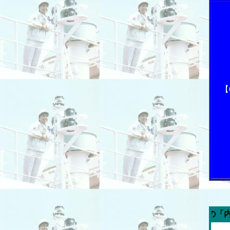
【
今週の「内航海運