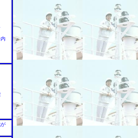
ム
船内
標
我が