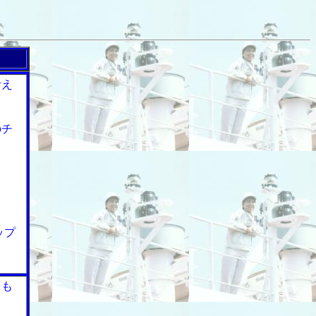
考え
のチ
ップ
台も