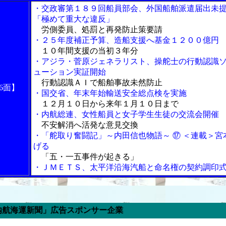
・交政審第１８９回船員部会、外国船舶派遣届出未
「極めて重大な違反」
労側委員、処罰と再発防止策要請
・２５年度補正予算、造船支援へ基金１２００億円
１０年間支援の当初３年分
・アジラ・菅原ジェネラリスト、操舵士の行動認識
ューション実証開始
行動認識ＡＩで船舶事故未然防止
6面】
・国交省、年末年始輸送安全総点検を実施
１２月１０日から来年１月１０日まで
・内航総連、女性船員と女子学生生徒の交流会開催
不安解消へ活発な意見交換
・「舵取り奮闘記」～内田信也物語～ ⑰ ＜連載＞宮
げる
「五・一五事件が起きる」
・ＪＭＥＴＳ、太平洋沿海汽船と命名権の契約調印
新聞」広告スポンサー企業