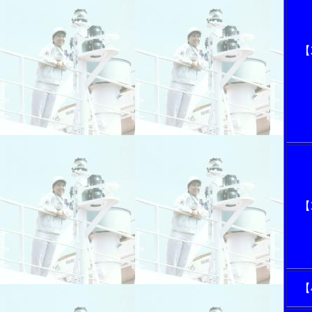
【
【
【