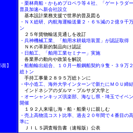
・栗林商船・かもめプロペラ等４社、「ゲートラダ
普及加速へ新会社設立
基本設計業務支援で世界的普及図る
・ＮＸ総研、内航海運輸送量２・６％減の２億９千
ン
２５年貨物輸送見通しを改訂
・兵神機械工業、「舶用水耕栽培装置」が認証取得
ＮＫの革新的製品向け認証
・日舶工、「舶用工業セミナー」実施
各業界の動向や政策を解説
5面】
・船舶輸出組合、１０月一般鋼船契約９隻・３９万
総トン
手持工事量２８９５万総トンに
・中小造工、海外大学インターンで新たにＭＯＵ締
インドネシアのダルマ・プルサダ大学と
・オーシャンキッズ倶楽部、海なし県・埼玉でイベ
開催
１９２人来場し海・船・船乗りに親しむ
・売上高物流コスト比率、過去２０年間で４番目の
準に
ＪＩＬＳ調査報告書（速報版）公表