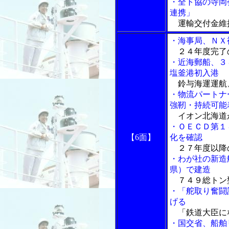
・全ト協の寺岡
連携」
運輸交付金維
・海事局、ＮＸ
２４年度完了
・近海郵船、３
塩釜港初入港
鈴与海運運航
・物流パートナ
強靭・持続可能
イオン北海道
・ＯＥＣＤ第１
【6面】
化を確認
２７年度以降
・わが社の新造
県）で建造
７４９総トン
・「舵取り奮闘
げる
「鉄道大臣に
・国交省、船舶