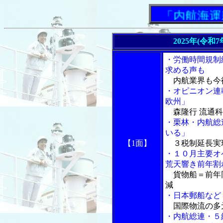
「内航海運新
2025年(令和
・労働時間規制
求める声も
内航業界も今
・オピニオン連
欧州」
森隆行 流通科
・栗林・内航総
いる」
【1面】
３税制延長実
・１０月主要オ
荒天響き前年割
貨物船＝前年
減
・日本郵船など
国際物流の多
・内航総連・５