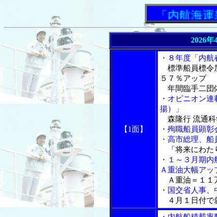
「内航海運新聞
2026
・８年度「内航
標準船員標令加
５７％アップ
年間臨手二団体
・オピニオン連
揚）」
森隆行 流通科
【1面】
・殉職船員顕彰
・高市総理、船
「将来にわた
・１～３月期内
Ａ重油大幅アッ
Ａ重油＝１１万
・国交省人事、
４月１日付で
・内航船積載率