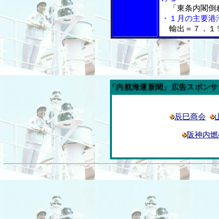
「東条内閣倒
・１月の主要港
輸出＝７．１
今週の「内航海運新聞」広告スポンサー企業
辰巳商会
阪神内燃