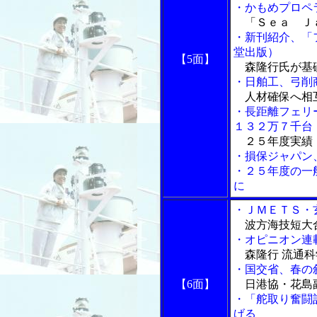
・かもめプロペ
「Ｓｅａ Ｊ
・新刊紹介、「
堂出版）
【5面】
森隆行氏が基
・日舶工、弓削
人材確保へ相
・長距離フェリ
１３２万７千台
２５年度実績
・損保ジャパン
・２５年度の一
に
・ＪＭＥＴＳ・
波方海技短大
・オピニオン連
森隆行 流通科
・国交省、春の
【6面】
日港協・花島
・「舵取り奮闘
げる