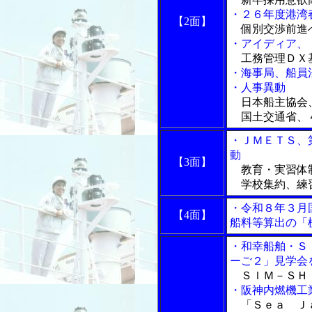
・２６年度港湾
【2面】
個別交渉前進
・アイディア、
工務管理ＤＸ
・海事局、船員
・人事異動
日本船主協会
国土交通省、
・ＪＭＥＴＳ、
動
【3面】
教育・実習体
学校集約、練
・令和８年３月
【4面】
船料等算出の「
・和幸船舶・Ｓ
ーご２」見学会
ＳＩＭ－ＳＨＩ
・阪神内燃機工
「Ｓｅａ Ｊ