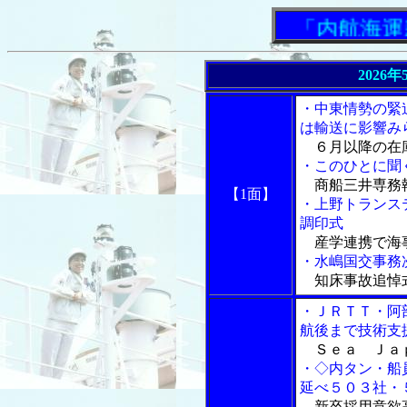
「内航海運新
2026
・中東情勢の緊
は輸送に影響み
６月以降の在
・このひとに聞
商船三井専務
【1面】
・上野トランス
調印式
産学連携で海
・水嶋国交事務
知床事故追悼
・ＪＲＴＴ・阿
航後まで技術支
Ｓｅａ Ｊａｐ
・◇内タン・船
延べ５０３社・
新卒採用意欲